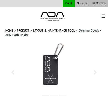
CART
SIGN IN
REGISTER
☰
HOME
>
PRODUCT
>
LAYOUT & MAINTENANCE TOOL
> Cleaning Goods -
ADA Cloth Holder
Previous
Next