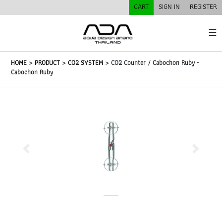
CART
SIGN IN
REGISTER
☰
HOME
>
PRODUCT
>
CO2 SYSTEM
> CO2 Counter / Cabochon Ruby -
Cabochon Ruby
Previous
Next